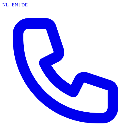
NL
|
EN
|
DE