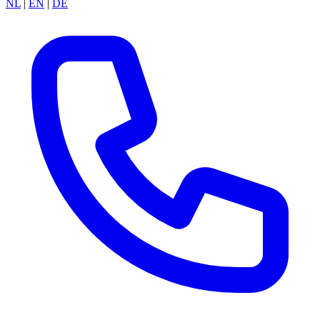
NL
|
EN
|
DE