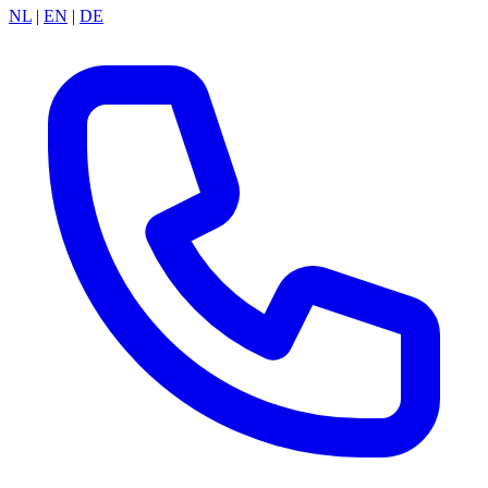
NL
|
EN
|
DE