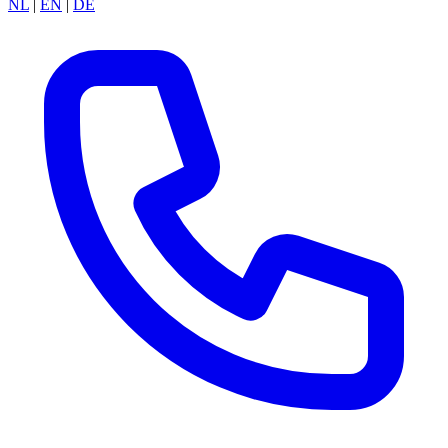
NL
|
EN
|
DE