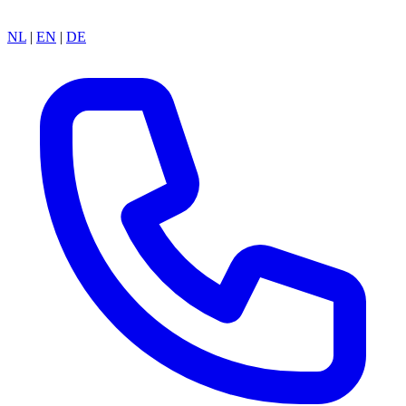
NL
|
EN
|
DE