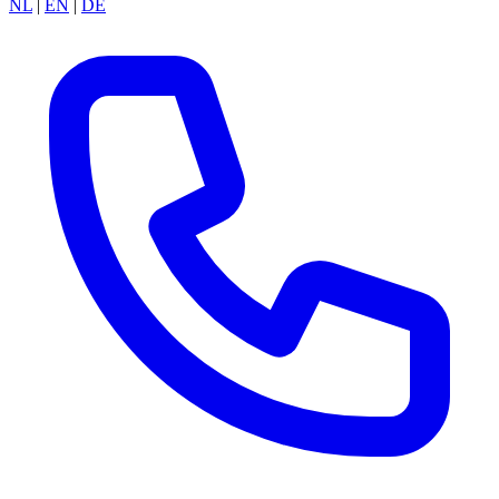
NL
|
EN
|
DE