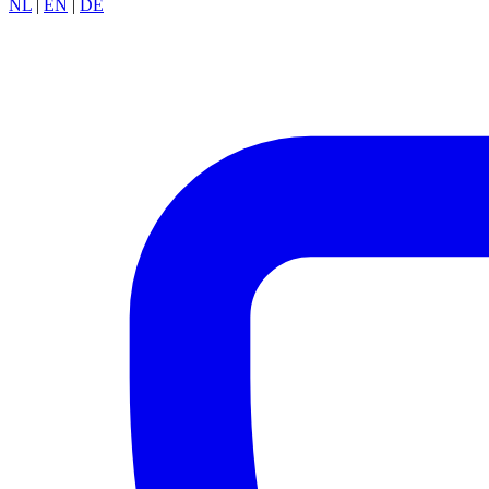
NL
|
EN
|
DE