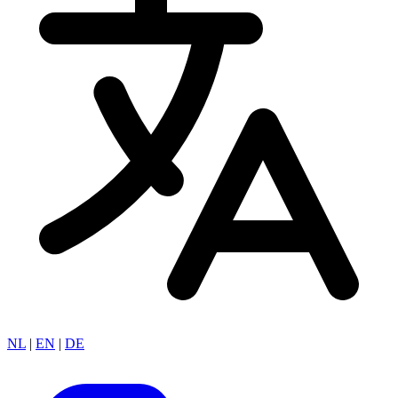
NL
|
EN
|
DE