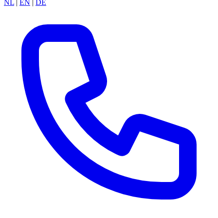
NL
|
EN
|
DE