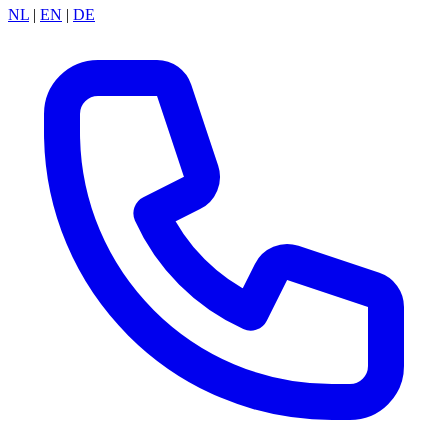
NL
|
EN
|
DE