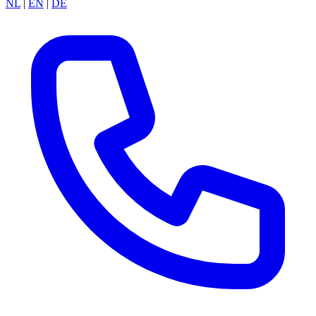
NL
|
EN
|
DE