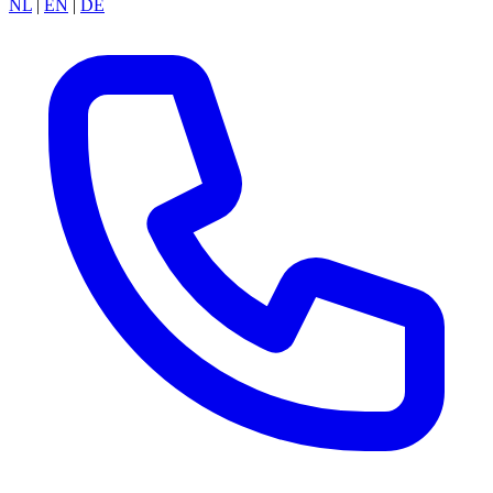
NL
|
EN
|
DE