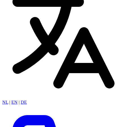
NL
|
EN
|
DE