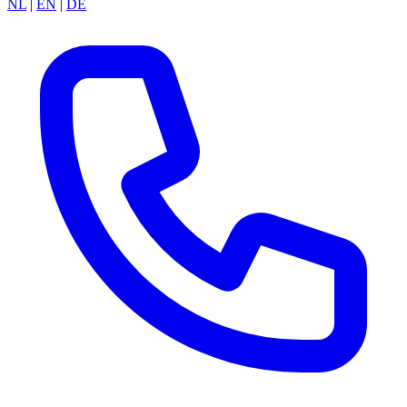
NL
|
EN
|
DE