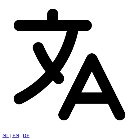
NL
|
EN
|
DE