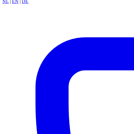
NL
|
EN
|
DE