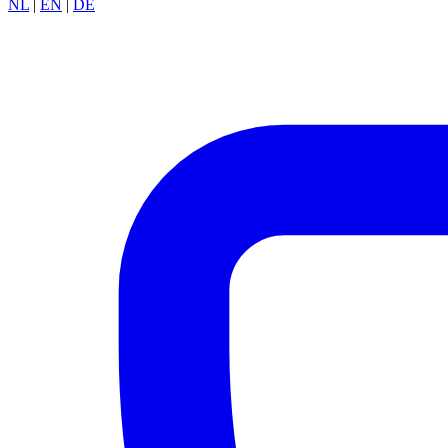
NL
|
EN
|
DE