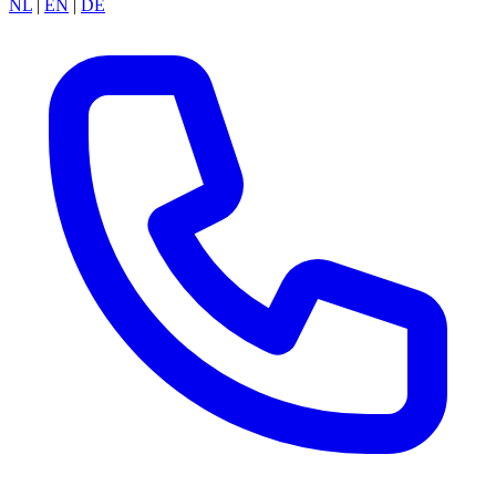
NL
|
EN
|
DE