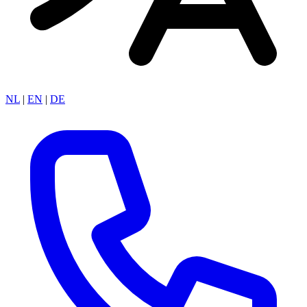
NL
|
EN
|
DE