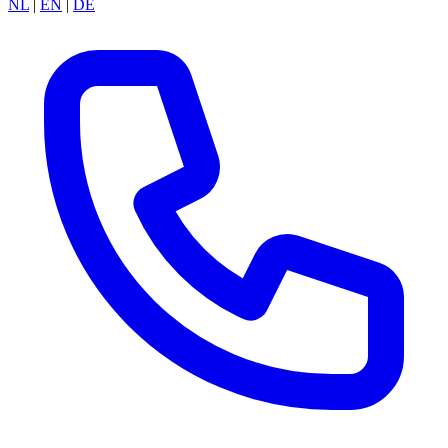
NL
|
EN
|
DE