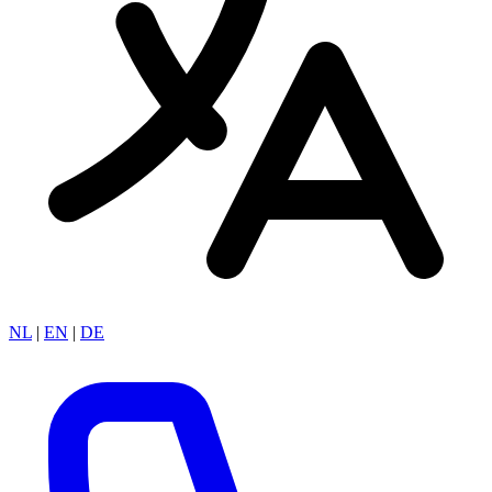
NL
|
EN
|
DE