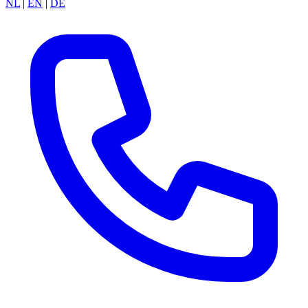
NL
|
EN
|
DE