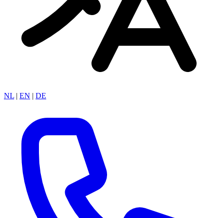
NL
|
EN
|
DE