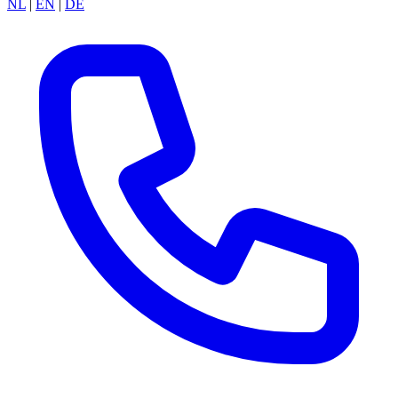
NL
|
EN
|
DE