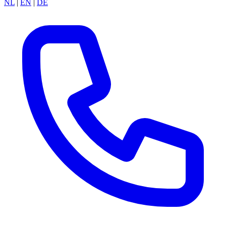
NL
|
EN
|
DE