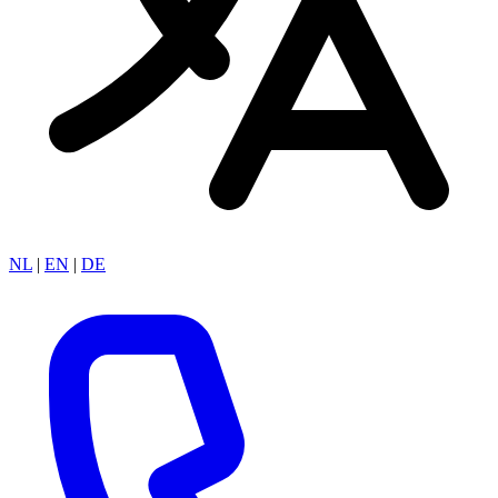
NL
|
EN
|
DE