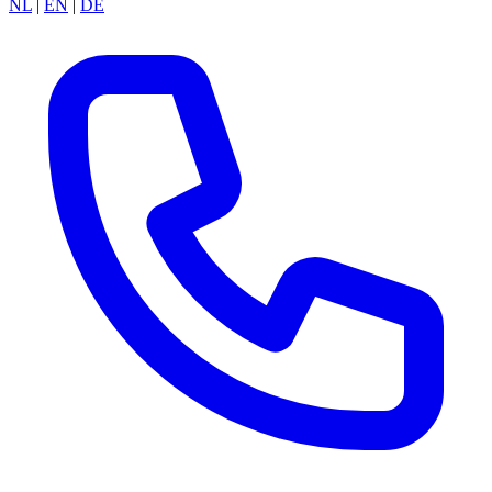
NL
|
EN
|
DE