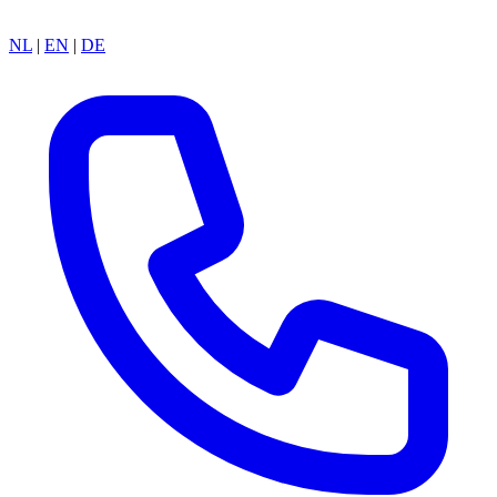
NL
|
EN
|
DE