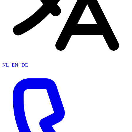
NL
|
EN
|
DE