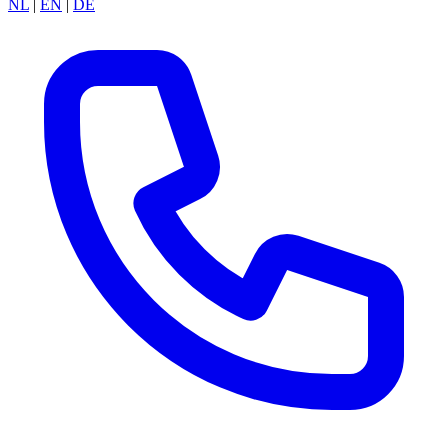
NL
|
EN
|
DE