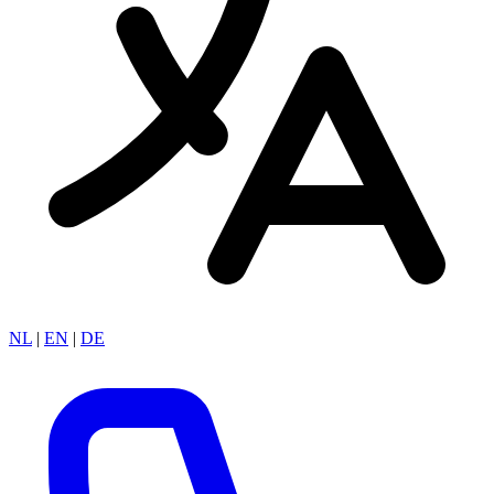
NL
|
EN
|
DE