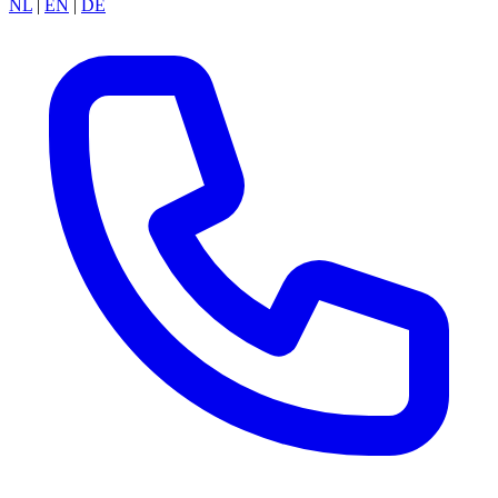
NL
|
EN
|
DE