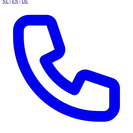
NL
|
EN
|
DE