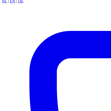
NL
|
EN
|
DE