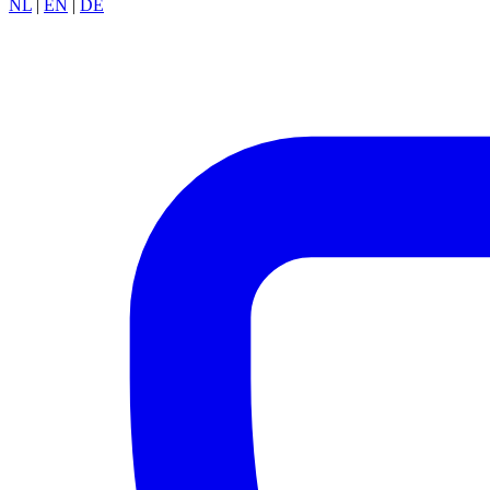
NL
|
EN
|
DE