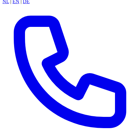
NL
|
EN
|
DE