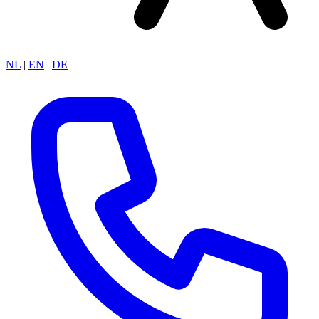
NL
|
EN
|
DE