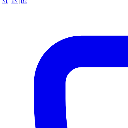
NL
|
EN
|
DE