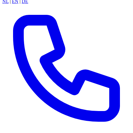
NL
|
EN
|
DE