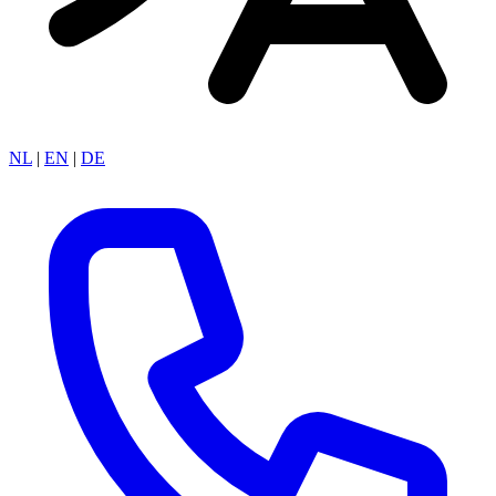
NL
|
EN
|
DE