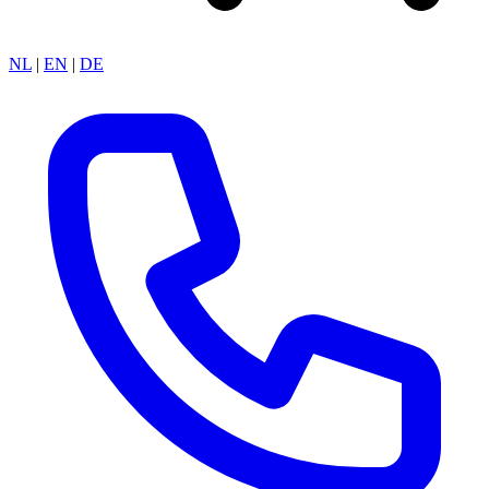
NL
|
EN
|
DE