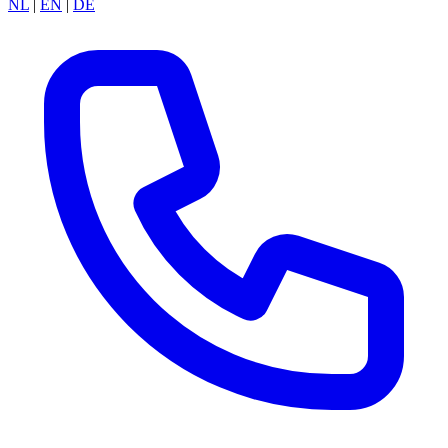
NL
|
EN
|
DE