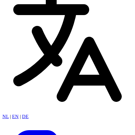
NL
|
EN
|
DE