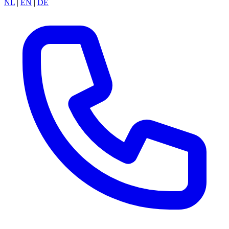
NL
|
EN
|
DE