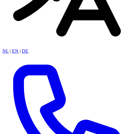
NL
|
EN
|
DE