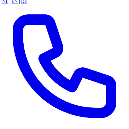
NL
|
EN
|
DE