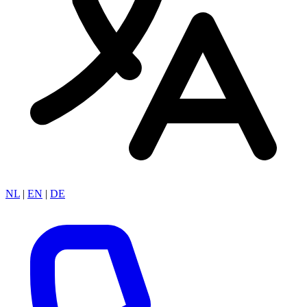
NL
|
EN
|
DE