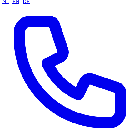
NL
|
EN
|
DE