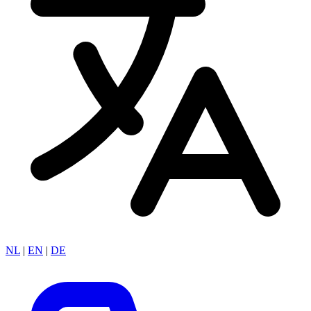
NL
|
EN
|
DE