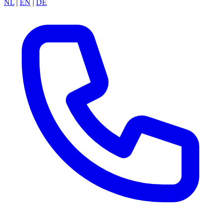
NL
|
EN
|
DE