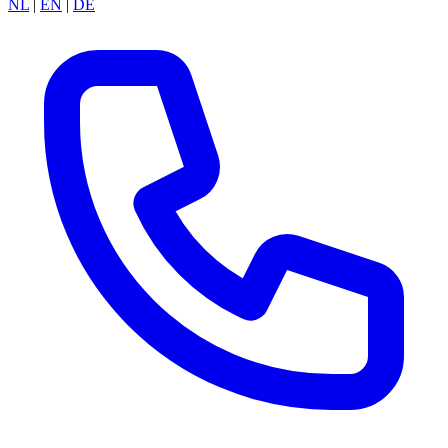
NL
|
EN
|
DE