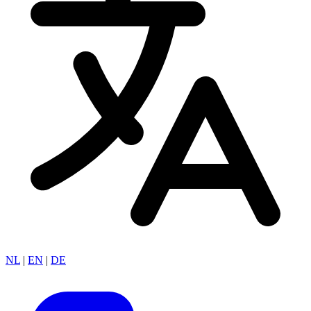
NL
|
EN
|
DE