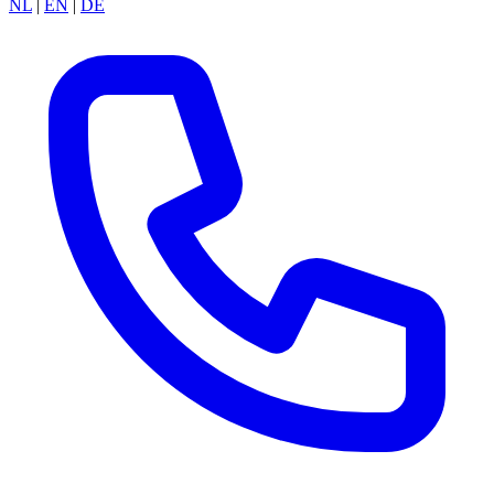
NL
|
EN
|
DE