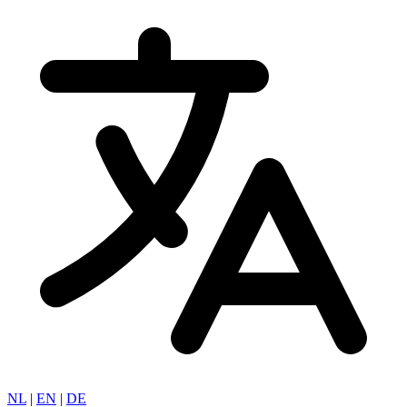
NL
|
EN
|
DE