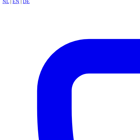
NL
|
EN
|
DE