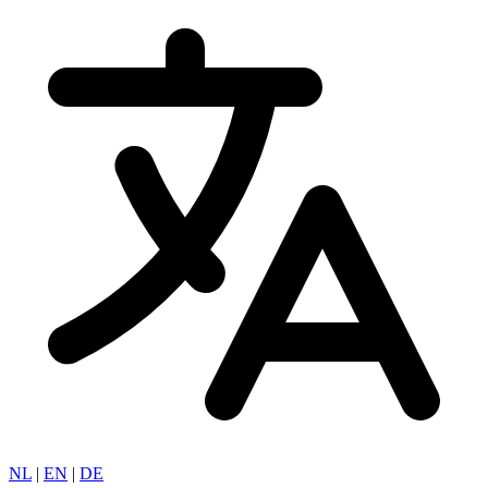
NL
|
EN
|
DE