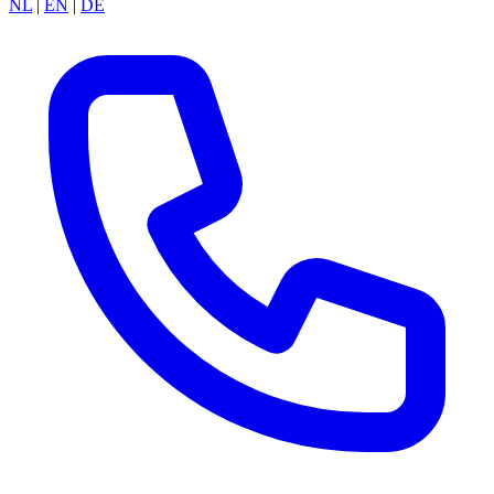
NL
|
EN
|
DE