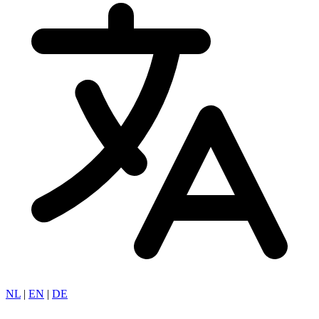
NL
|
EN
|
DE