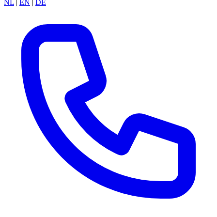
NL
|
EN
|
DE