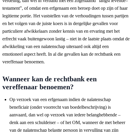
verdeling, dan wel in verband met een zogenaamd
“
langst levende
–
testament
”
, of omdat een erfgenaam een beroep doet op
zijn of
haar
legitieme portie. Het vaststellen van de verhoudingen tussen partijen
en het volgen van de juiste koers is in dergelijke gevallen voor
particuliere afwikkelaars zonder kennis van en ervaring met het
erfrecht
vaak
buitengewoon lastig
– niet in de laatste plaats omdat de
afwikkeling van een nalatenschap u
iteraard ook altijd een
emotioneel aspect heeft.
In al die gevallen kan de rechtbank een
vereffenaar benoemen.
Wann
e
er kan de rechtbank een
vereffenaar benoemen?
Op verzoek van een erfgenaam indien de nalatenschap
beneficiair (onder voorrecht van boedelbeschrijving) is
aanvaard, dan wel op verzoek van iedere belanghebbende –
denk aan een schuldeiser – of het OM, wanneer de met beheer
van de nalatenschap belastte persoon in vervulling van zijn