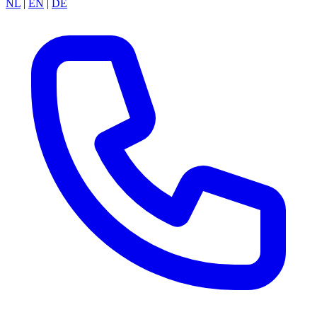
NL
|
EN
|
DE