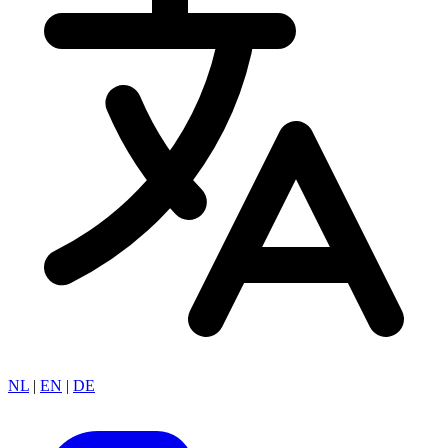
NL
|
EN
|
DE