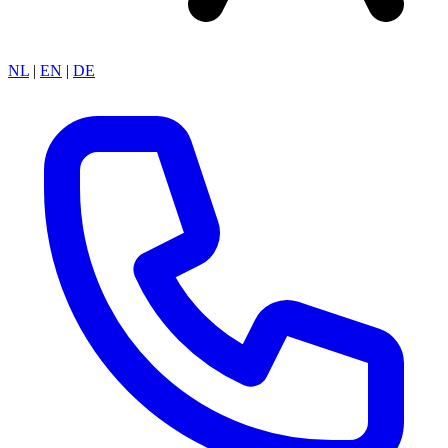
NL
|
EN
|
DE