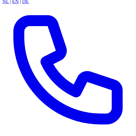
NL
|
EN
|
DE