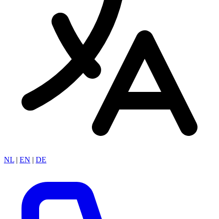
NL
|
EN
|
DE