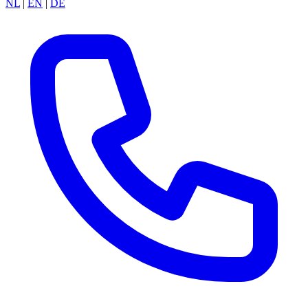
NL
|
EN
|
DE