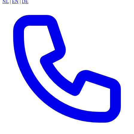
NL
|
EN
|
DE