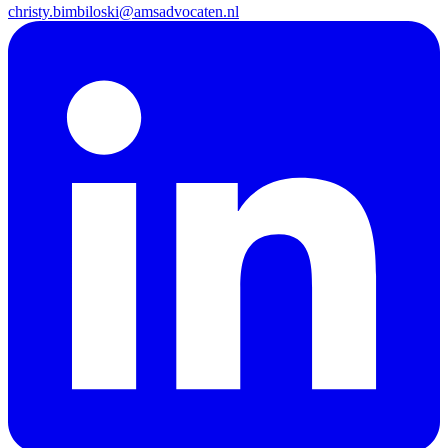
christy.bimbiloski@amsadvocaten.nl