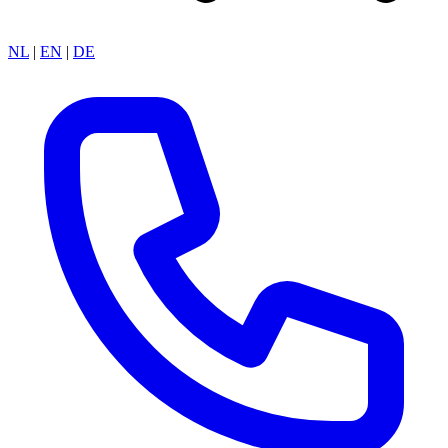
NL
|
EN
|
DE