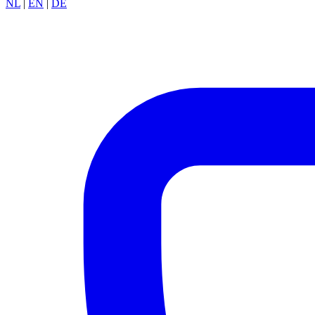
NL
|
EN
|
DE