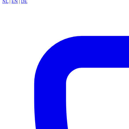
NL
|
EN
|
DE