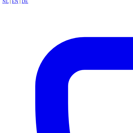
NL
|
EN
|
DE