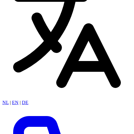
NL
|
EN
|
DE