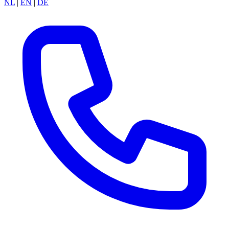
NL
|
EN
|
DE