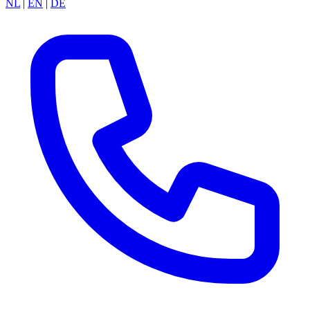
NL
|
EN
|
DE