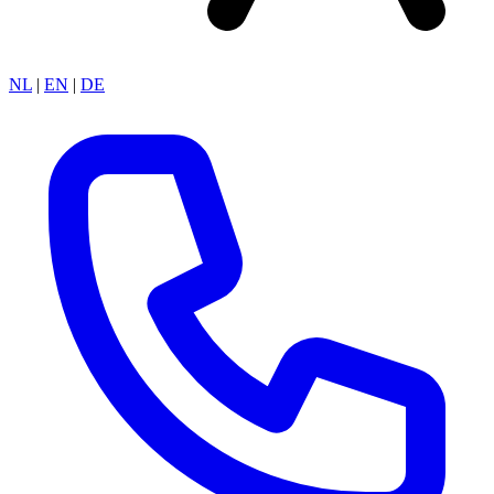
NL
|
EN
|
DE