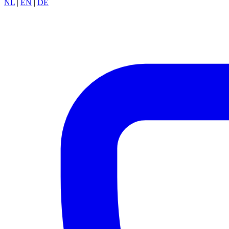
NL
|
EN
|
DE