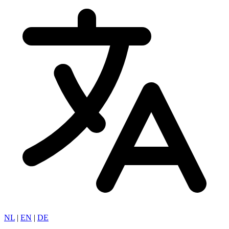
NL
|
EN
|
DE