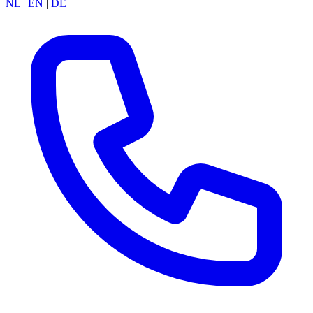
NL
|
EN
|
DE