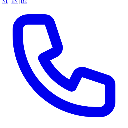
NL
|
EN
|
DE