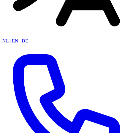
NL
|
EN
|
DE