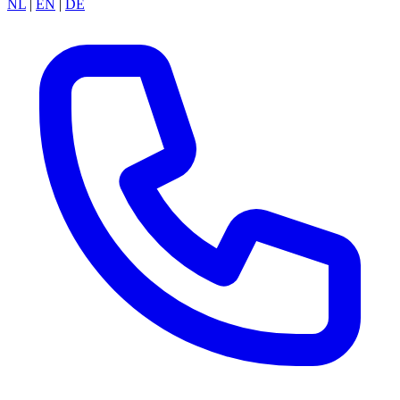
NL
|
EN
|
DE