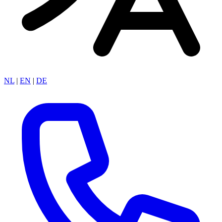
NL
|
EN
|
DE