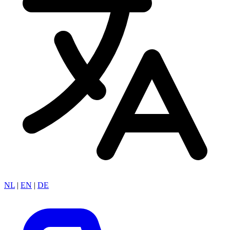
NL
|
EN
|
DE