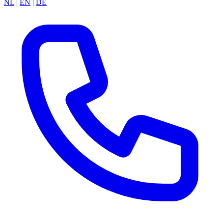
NL
|
EN
|
DE