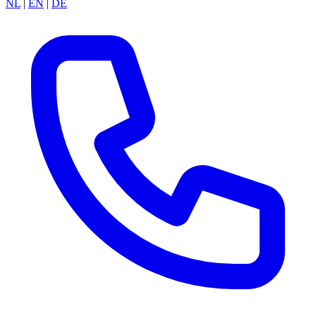
NL
|
EN
|
DE