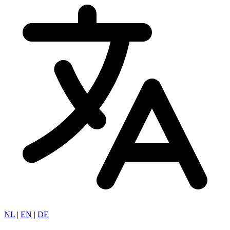
NL
|
EN
|
DE