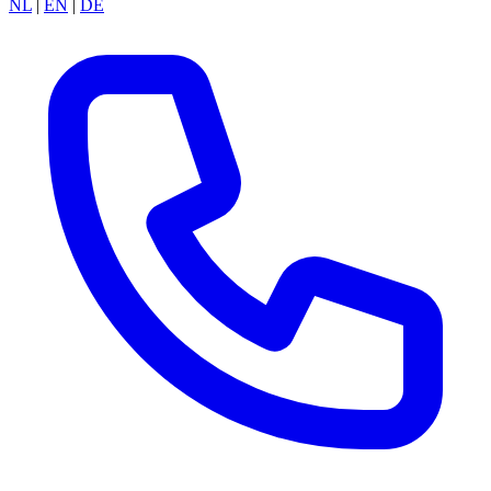
NL
|
EN
|
DE