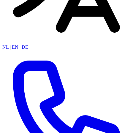
NL
|
EN
|
DE